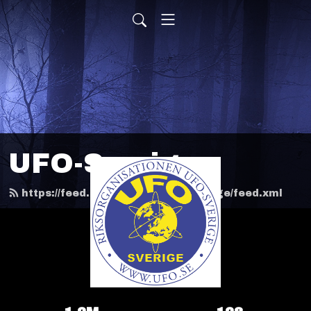
UFO-Sverige
https://feed.podbean.com/ufosverige/feed.xml